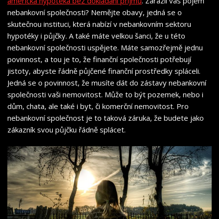
americká hypotéka bez dokládání příjmů
.
Zarazil vás pojem
nebankovní společnosti? Nemějte obavy, jedná se o
skutečnou instituci, která nabízí v nebankovním sektoru
hypotéky i půjčky.
A také m
áte velkou šanci, že u této
nebankovní společnosti uspějete. Máte samozřejmě jednu
povinnost, a tou je to, že finanční společnosti potřebují
jistoty, abyste řádně půjčené finanční prostředky spláceli.
Jedná se o povinnost, že musíte dát do zástavy nebankovní
společnosti vaši nemovitost. Může to být pozemek, nebo i
dům, chata, ale také i byt, či komerční nemovitost. Pro
nebankovní společnost je to taková záruka, že budete jako
zákazník svou půjčku řádně splácet.