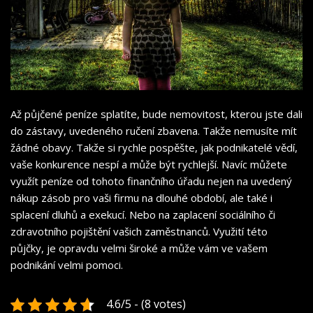
Až půjčené peníze splatíte, bude nemovitost, kterou jste dali
do zástavy, uvedeného ručení zbavena. Takže nemusíte mít
žádné obavy. Takže si rychle pospěšte, jak podnikatelé vědí,
vaše konkurence nespí a může být rychlejší. Navíc můžete
využít peníze od tohoto finančního úřadu nejen na uvedený
nákup zásob pro vaši firmu na dlouhé období, ale také i
splacení dluhů a exekucí. Nebo na zaplacení sociálního či
zdravotního pojištění vašich zaměstnanců. Využití této
půjčky, je opravdu velmi široké a může vám ve vašem
podnikání velmi pomoci.
4.6/5 - (8 votes)