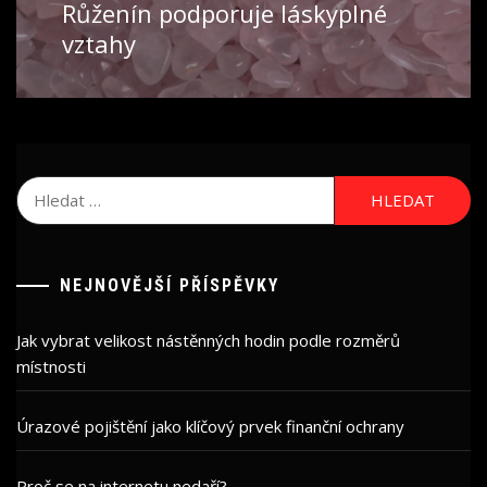
Růženín podporuje láskyplné
Next
post:
vztahy
Vyhledávání
NEJNOVĚJŠÍ PŘÍSPĚVKY
Jak vybrat velikost nástěnných hodin podle rozměrů
místnosti
Úrazové pojištění jako klíčový prvek finanční ochrany
Proč se na internetu nedaří?