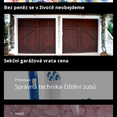
Bez peněz se v životě neobejdeme
Sekční garážová vrata cena
Navigace
Previous
pro
Správná technika čištění zubů
Previous
příspěvek
post:
Next