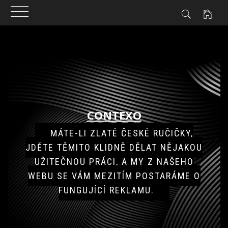
Skip
to
content
CONTEXO
MÁTE-LI ZLATÉ ČESKÉ RUČIČKY,
JDĚTE TĚMITO KLIDNĚ DĚLAT NĚJAKOU
UŽITEČNOU PRÁCI, A MY Z NAŠEHO
WEBU SE VÁM MEZITÍM POSTARÁME O
FUNGUJÍCÍ REKLAMU.