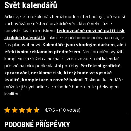
Svět kalendářů
Ačkoliv, se to okolo nás hemží moderní technologií, přesto si
zachováváme některé praktické věci, které velmi úzce
souvisí s kvalitním tiskem.
Jednoznačně mezi ně patří
tisk
stolních kalendářů
. Jakmile se přehoupne polovina roku, je
čas plánovat nový.
Kalendáře jsou vhodným dárkem, ale i
efektivním reklamním předmětem.
Není problém využít
komplexních služeb a nechat si zrealizovat stolní kalendář
přesně na míru podle vlastní potřeby.
Perfektní grafické
zpracování, nezklame tisk, který bude ve vysoké
kvalitě, kompletace a rovněž balení.
Tisknout kalendáře
můžete již nyní online a rozhodně budete mile překvapeni
kvalitou.
4.7/5 - (10 votes)
PODOBNÉ PŘÍSPĚVKY