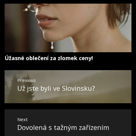
Úžasné oblečení za zlomek ceny!
Navigace
Previous
pro
Už jste byli ve Slovinsku?
Previous
příspěvek
post:
Next
Dovolená s tažným zařízením
Next
post: