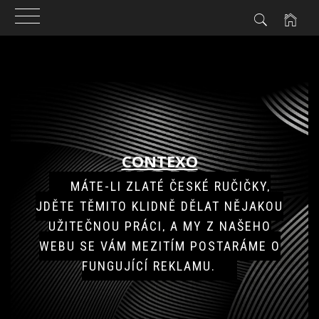
Skip
to
content
CONTEXO
MÁTE-LI ZLATÉ ČESKÉ RUČIČKY,
JDĚTE TĚMITO KLIDNĚ DĚLAT NĚJAKOU
UŽITEČNOU PRÁCI, A MY Z NAŠEHO
WEBU SE VÁM MEZITÍM POSTARÁME O
FUNGUJÍCÍ REKLAMU.