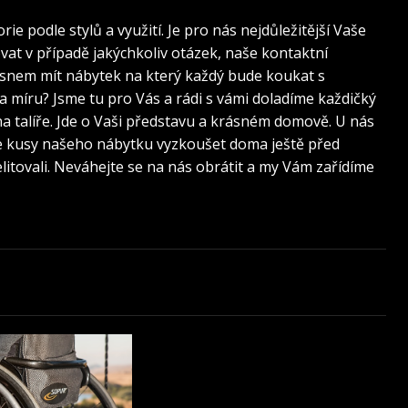
e podle stylů a využití. Je pro nás nejdůležitější Vaše
at v případě jakýchkoliv otázek, naše kontaktní
 snem mít nábytek na který každý bude koukat s
 míru? Jsme tu pro Vás a rádi s vámi doladíme každičký
na talíře. Jde o Vaši představu a krásném domově. U nás
te kusy našeho nábytku vyzkoušet doma ještě před
itovali. Neváhejte se na nás obrátit a my Vám zařídíme