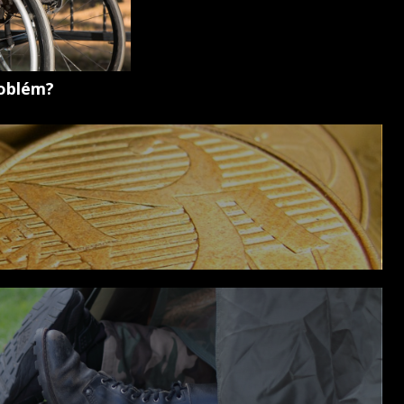
roblém?