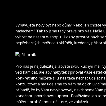
Vybavujete nový byt nebo dům? Nebo jen chcete vy
nádechem? Tak to jsme tady právě pro Vás. Naše 
vybrat na našem e-shopu. Úložný prostor navíc se v
nepřeberných možností skříněk, kredencí, příborník
Pro nás je nejdůležitější abyste svou kuchyň měli vyb
věci kam dát, ale aby nábytek splňoval Vaše esteti
konkrétního můžete si u nás také nechat udělat náb
konzultovat a my uděláme co Vám na očích uvidíme. 
případě, že by Vám nevyhovoval, navrhneme Vám po
konečnou povrchovou úpravu. Používáme jen to nejk
můžete prohlédnout některé, ze zakázek.