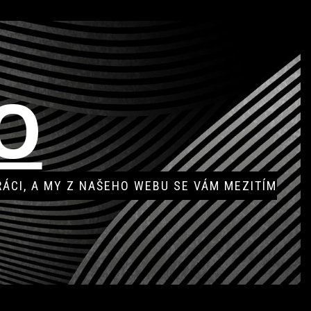
O
RÁCI, A MY Z NAŠEHO WEBU SE VÁM MEZITÍM