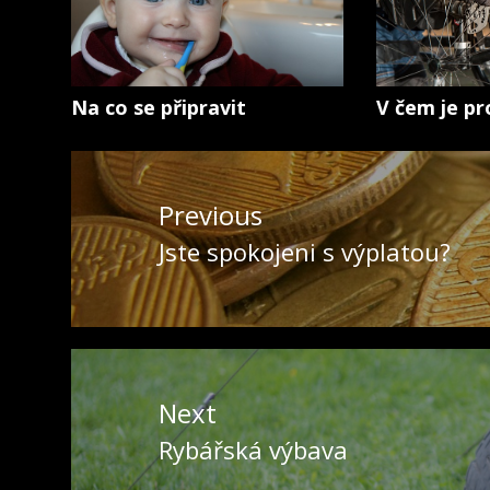
Na co se připravit
V čem je p
Navigace
pro
Previous
příspěvek
Jste spokojeni s výplatou?
Previous
post:
Next
Rybářská výbava
Next