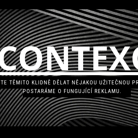
CONTEX
DĚTE TĚMITO KLIDNĚ DĚLAT NĚJAKOU UŽITEČNOU P
POSTARÁME O FUNGUJÍCÍ REKLAMU.