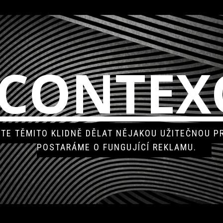
CONTEX
DĚTE TĚMITO KLIDNĚ DĚLAT NĚJAKOU UŽITEČNOU P
POSTARÁME O FUNGUJÍCÍ REKLAMU.