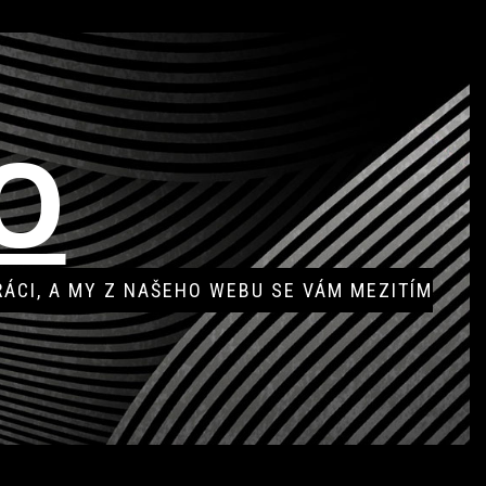
O
RÁCI, A MY Z NAŠEHO WEBU SE VÁM MEZITÍM