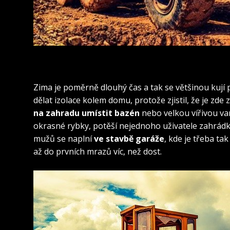
Zima je poměrně dlouhý čas a tak se většinou kují p
dělat izolace kolem domu, protože zjistil, že je zde
na zahradu umístit bazén
nebo velkou vířivou va
okrasné rybky, potěší nejednoho uživatele zahrádk
mužů se naplní
ve stavbě garáže
, kde je třeba ta
až do prvních mrazů víc, než dost.